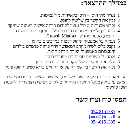
במהלך ההרצאה:
נגדיר מהו חוסן – חוסן כקשיחות מול גמישות.
נבין את הקשר בין שליטה לחוסן.
נפרט טכניקות טיפול עצמי לקידום רווחה אישית ומניעת שחיקה.
נציע דרך לגילוי מיומנויות חיים מגדילות חוסן ובהם – חשיבה
חיובית, מסגור מחדש ו Growth Mindset.
נעמיק על אמפטיה וניהול רגשות כמרכיבים בחוסן.
נקבל כלים לשיח מקרב המאפשר זיהוי כוחות פנימיים בילדים
והעצמתם באמצעות יצירת מרחב תומך.
נלמד על משתנים סביבתיים מעודדי חוסן.
נגלה את תפקידה של הוקרת תודה בבניית חוסן.
נכיר את הקשר בין שמירה על אורח חיים בריא לטיפוח חוסן פיסי.
ההרצאה תתייחס לקהל בשני מישורים, המישור האישי כהורים והמישור
המקצועי כחלק מסגל החינוך האחראיים לקיים רציפות תפקודית ולהבנות
חוסן קהילתי.
תפסו כוח וצרו קשר
054-8151385
janet@jot.co.il
054-8151385