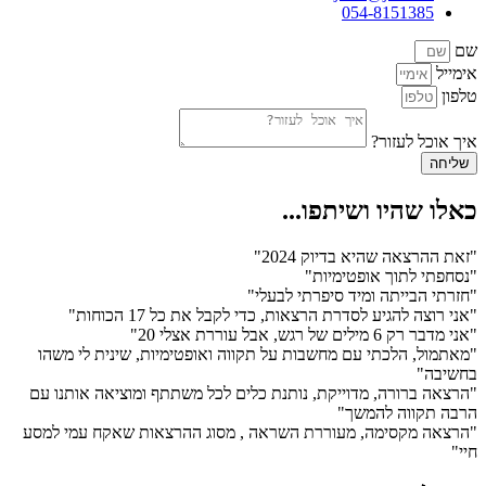
054-8151385
שם
אימייל
טלפון
איך אוכל לעזור?
שליחה
כאלו שהיו ושיתפו...
"זאת ההרצאה שהיא בדיוק 2024"
"נסחפתי לתוך אופטימיות"
"חזרתי הבייתה ומיד סיפרתי לבעלי"
"אני רוצה להגיע לסדרת הרצאות, כדי לקבל את כל 17 הכוחות"
"אני מדבר רק 6 מילים של רגש, אבל עוררת אצלי 20"
"מאתמול, הלכתי עם מחשבות על תקווה ואופטימיות, שינית לי משהו
בחשיבה"
"הרצאה ברורה, מדוייקת, נותנת כלים לכל משתתף ומוציאה אותנו עם
הרבה תקווה להמשך"
"הרצאה מקסימה, מעוררת השראה , מסוג ההרצאות שאקח עמי למסע
חיי"