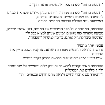
"תופסת כוחות" היא הרצאה אופטימית זורעת תקווה.
"תופסת כוחות" היא הזדמנות ייחודית להעניק לילדים שלנו את הכלים
להתמודד עם מצבים דינמיים ומאתגרים בחייהם,
באמצעות גילוי והגדלת הכוחות החבויים בתוכם.
ההרצאה, המבוססת על ספר הביכורים של המרצה, ג'נט אוהבי טייכמן,
מציעה מקורות כוח מגוונים וזמינים שניתן למצוא בכל ילד,
ומדגימה כיצד להגדיל אותם, בדומה למשחק "תופסת".
עכשיו יותר מתמיד
נדרשת הרצאה רלוונטית מעוררת השראה, פרקטית שבה נדייק את
הדרכים
שיש בידינו כמבוגרים לטיפוח תחושת החוסן בקרב הילדים.
ההרצאה תאיר נקודות למחשבה ותעניק כלים יישומיים על מנת לפתח
ולחזק לילדים את המסוגלות
להתמודד עם אתגרי החיים ולצאת מהם חזקים ובטוחים יותר.