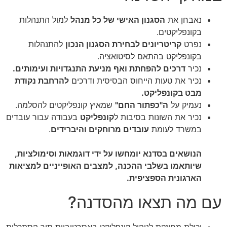
נאבחן את
הסגנון האישי של כל מנהל
למול התנהלות
בקונפליקטים.
נפרט
קריטריונים לבחירת הסגנון הנכון
להתנהלות
בקונפליקט בהתאם לסיטואציה.
נכיר
דרכים להפחתת ואף מניעת התנגדויות ועימותים.
נכיר את טעות הייחוס הבסיסית ודרכים
להרחבת נקודת
מבט בקונפליקט.
נעמיק על
ה"כפתור החם"
שמאיץ קונפליקטים להסלמה.
נכיר את השונות בסיבות ל
קונפליקט
בעבודה עבור עובדים
במשרד לעומת
עובדים מרוחקים והיברידים
.
הנושאים בסדנא יומחשו על ידי דוגמאות וסימולציות,
שיותאמו בשלבי ההכנה, למצבים האופייניים למציאות
הארגונית הספציפית.
עם מה תצאו מהסדנה?
יכולת מחוזקת לניהול קונפליקט באסרטיביות תוך הסתכלות