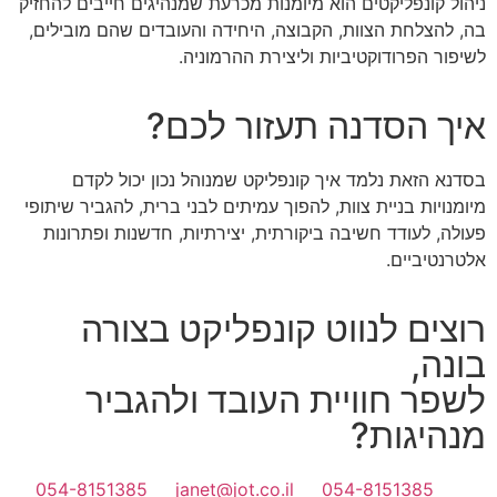
ניהול קונפליקטים הוא מיומנות מכרעת שמנהיגים חייבים להחזיק
בה, להצלחת הצוות, הקבוצה, היחידה והעובדים שהם מובילים,
לשיפור הפרודוקטיביות וליצירת ההרמוניה.
איך הסדנה תעזור לכם?
בסדנא הזאת נלמד איך קונפליקט שמנוהל נכון יכול לקדם
מיומנויות בניית צוות, להפוך עמיתים לבני ברית, להגביר שיתופי
פעולה, לעודד חשיבה ביקורתית, יצירתיות, חדשנות ופתרונות
אלטרנטיביים.
רוצים לנווט קונפליקט בצורה
בונה,
לשפר חוויית העובד ולהגביר
מנהיגות?
054-8151385
janet@jot.co.il
054-8151385