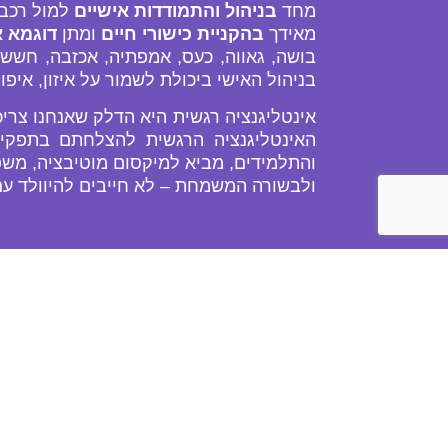
מחד
בניהול והתמודדות אישיים
למול רכבת
מאידך
בהקניית כישורי חיים
ומתן
דוגמא 
בושה, גאווה, כעס, אמפתיה, אכזבה, חשש
בניהול האישי ביכולת לשמור על איזון, איפ
אינטליגנציה רגשית היא הדלק שאנחנו צרי
והתלמידים, מביא למיקסום מוטיבציה, משפר
ולבשורה המשמחת – לא חייבים להיוולד עם