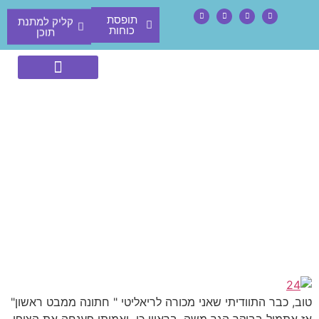
תופסת
קליק למתנת
כוחות
תוכן
ליווי לפורשי צה”ל
תופסת כוחות
טוב, כבר התוודיתי שאני מכורה לריאליטי " חתונה ממבט ראשון"