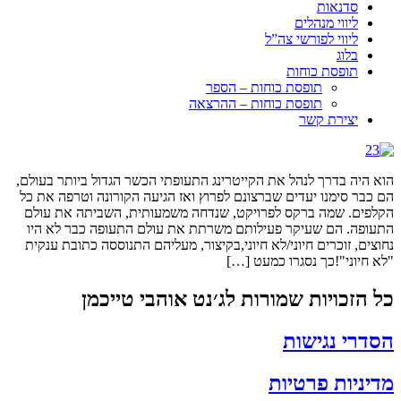
סדנאות
ליווי מנהלים
ליווי לפורשי צה”ל
בלוג
תופסת כוחות
תופסת כוחות – הספר
תופסת כוחות – ההרצאה
יצירת קשר
הוא היה בדרך לנהל את הקייטרינג התעופתי הכשר הגדול ביותר בעולם,
הם כבר סימנו יעדים שברצונם לפרוץ ואז הגיעה הקורונה וטרפה את כל
הקלפים. שמה ברקס לפרויקט, שנדחה משמעותית, השביתה את עולם
התעופה. הם שעיקר פעילותם משרתת את עולם התעופה כבר לא היו
נחוצים, זוכרים חיוני/לא חיוני,בקיצור, מעליהם התנוססה כתובת ענקית
"לא חיוני"!כך נסגרו כמעט […]
כל הזכויות שמורות לג׳נט אוהבי טייכמן
הסדרי נגישות
מדיניות פרטיות