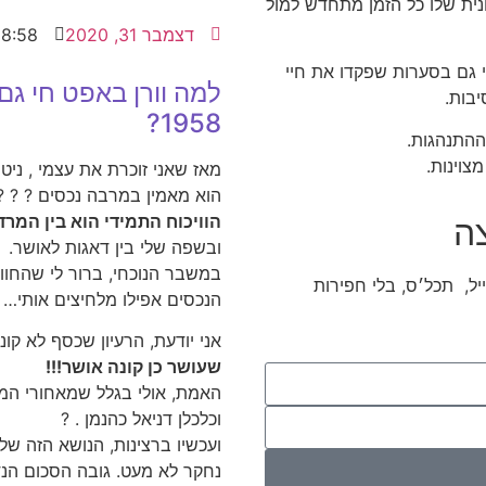
נית שלו כל הזמן מתחדש למול
דצמבר 31, 2020
8:58 am
י גם בסערות שפקדו את חיי
למה וורן באפט חי גם
בות.
1958?
ההתנהגות.
מאז שאני זוכרת את עצמי , ניטש 
הוא מאמין במרבה נכסים ? ? ? 
הוויכוח התמידי הוא בין המרדף
ה
ובשפה שלי בין דאגות לאושר.
במשבר הנוכחי, ברור לי שהחווי
ייל, תכל׳ס, בלי חפירות
הנכסים אפילו מלחיצים אותי…
אני יודעת, הרעיון שכסף לא קו
שעושר כן קונה אושר!!!
האמת, אולי בגלל שמאחורי המחק
וכלכלן דניאל כהנמן . ?
ועכשיו ברצינות, הנושא הזה ש
נחקר לא מעט. גובה הסכום הנד