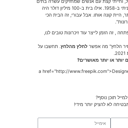
י על יאכטה באורך 400 רגל, וחייתי קצת עם אנשים שמחזיקים עשרה בתים
וכל זה. ואני חי באותו הבית שקניתי ב-1958. אילו בית ב-100 מיליון דולר היה
, היית קונה אותו. אבל עבורי, זה הבית הכי
ונות".
שבפתחה , זה הזמן לייצר עוד זיכרונות טובים לנו,
יר הלחץ" מה אפשר
לחלץ מהלחץ
. תחשבו על
.
ה לקוחה מאתר a href="http://www.freepik.com">Designed by
מייל תוכן נוסף?
טיחה לא להציק יותר מידי!