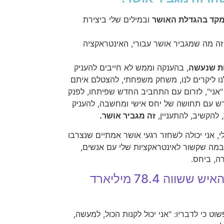
קד בהגדלת האושר
ובמילים שלי ביצירת
זה מה שמגביר אושר עבורי, האינטראקציה
ות שנעשה
, בהענקה וממש לא חייבים להעניק
ו ליקרים לנו, משחק משפחתי, להצטלם איתם
אני", לזרום עם התחביב החדש שפיתחו, לפנק
ש עם תחושה של יחס אישי ומחשבה, להעניק
 להקשיב, להתעניין,
זה מגביר אושר.
, אני יכולה לשחזר רגעי אושר אמתיים שנצרבו
 במה שקשור לאינטראקציות שלי עם אנשים,
ה, ביחס.
מה לגבי ,וורן באפט, האיש ששווה 78.4 מיליארד
ט כי לדבריו: "אני יכול לקנות הכול, למעשה,