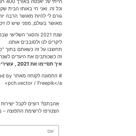
היית
גורם לי להיות מאושר הרבה יותר
מאושר בעולם, מפני שיש לו זיכר
שנת 2021 והסגר השלישי 
ליקרים לנו ולסובבים אותנו.
תחשבו על זה כשאתם בתוך "ס
זה כשכותבים את היעדים לשנת 2021
איך תסיימו את 2021 , עשירים יותר או יותר מאושרים?
# התמונ
pch.vector / Freepik</a>
אהבתם? רוצים לקבל ישירות ל
הצטרפו לרשימת התפוצה – מב