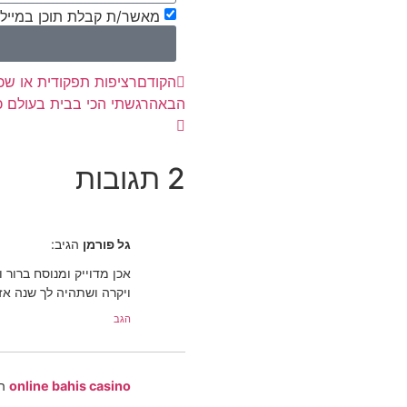
מאשר/ת קבלת תוכן במייל
הקודם
רציפות תפקודית או שכ
הבא
הרגשתי הכי בבית בעולם כש
2 תגובות
גל פורמן
הגיב:
אכן מדוייק ומנוסח ברור 
ויקרה ושתהיה לך שנה אז
הגב
online bahis casino
ה