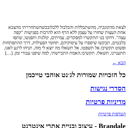
לצאת מהקונכיה, מהשתבללות והבלבול ללבלובכשהשתחררתי מהצבא
אחת העצות שחזרו על עצמן ללא הרף הוא להרבות בפגישות "קפה
עצה". דחקו בנו תתקשרו למפקדים, עמיתים, קולגות ותפגשו, שתפו
בלבטים, תבקשו שיספרו על עיסוקיהם, תחומי הפעילות, דרך ההתפתחות
ופשוט תקשיבו.אל תשפטו, אל תשאלו מה יוצא לי מזה, תניחו לרגע לאגו,
תתעניינו, תשאלו, תקשיבו.האמת התביישתי, למה שיפנו עבורי זמן, […]
הבא
←
כל הזכויות שמורות לג׳נט אוהבי טייכמן
הסדרי נגישות
מדיניות פרטיות
העדפות פרטיות
Brandale - עיצוב ובניית אתרי אינטרנט