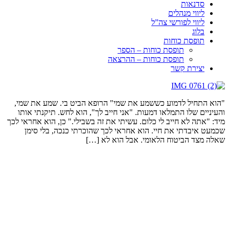
סדנאות
ליווי מנהלים
ליווי לפורשי צה”ל
בלוג
תופסת כוחות
תופסת כוחות – הספר
תופסת כוחות – ההרצאה
יצירת קשר
"הוא התחיל לדמוע כששמע את שמי" הרופא הביט בי. שמע את שמי,
והעיניים שלו התמלאו דמעות. "אני חייב לך", הוא לחש. תיקנתי אותו
מיד: "אתה לא חייב לי כלום. עשיתי את זה בשבילי." כן, הוא אחראי לכך
שכמעט איבדתי את חיי. הוא אחראי לכך שהוכרתי כנכה, בלי סימן
שאלה מצד הביטוח הלאומי. אבל הוא לא […]