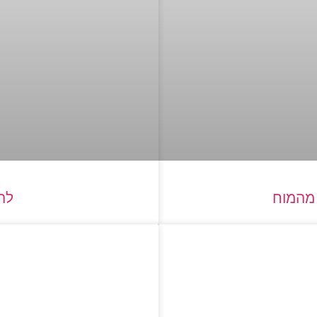
 מהמוח
לה