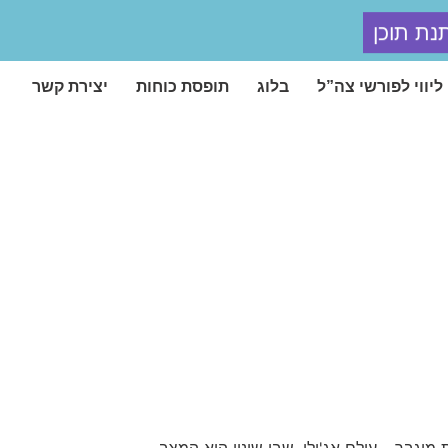
נת תוכן
ליווי לפורשי צה”ל
בלוג
תופסת כוחות
יצירת קשר
מוגבר – עולם אג'ילי, שבו שינוי הוא המצב