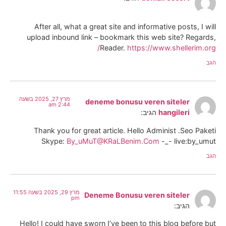
After all, what a great site and informative posts, I will
upload inbound link – bookmark this web site? Regards,
Reader.
https://www.shellerim.org/
הגב
מרץ 27, 2025 בשעה
deneme bonusu veren siteler
2:44 am
hangileri
הגיב:
Thank you for great article. Hello Administ .Seo Paketi
Skype:
By_uMuT@KRaLBenim.Com
-_- live:by_umut
הגב
מרץ 29, 2025 בשעה 11:55
Deneme Bonusu veren siteler
pm
הגיב:
Hello! I could have sworn I’ve been to this blog before but