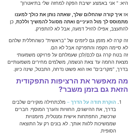
היא: " אני באמצע ישיבת הפקה למחזה שלי בתיאטרון"
אז
איך קורה שהחלום שלך, שאתה נותן את כולך למענו
מתמוסס לך מול העיניים ואתה מסוגל להמשיך וללכת
, כן
להתעצב, אפילו להזיל דמעה, אבל לא להתפרק.
זה קרה לא מזמן גם ליזמים של "בראשית" כשהחללית שלהם
לא סיימה הקפה והתפרקה אבל לא הם.
זה בטח קרה גם לכם/לכן שעמלתם על פרויקט משמעותי
מצאת החמה עד צאת הנשמה, משלמים מחירים משמעותיים
בדרך, "מקריבים" ואז הוא פשוט נדחה, התבטל, שינה כיוון.
מה מאפשר את הרציפות התפקודית
הזאת גם בזמן משבר?
הוקרת תודה על הדרך
–
מלכתחילה מוקירים שלבים
בדרך, את ההישגים, החוויות והערך המוסף: חברים
שרכשת, התפתחות אישית ומנטלית, מיומנויות
שממשיכות ללוות אותך. לא בונים רק על התוצאה
הסופית.