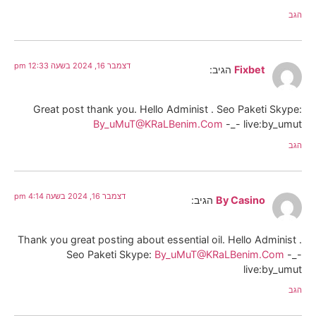
הגב
דצמבר 16, 2024 בשעה 12:33 pm
Fixbet
הגיב:
Great post thank you. Hello Administ . Seo Paketi Skype:
By_uMuT@KRaLBenim.Com
-_- live:by_umut
הגב
דצמבר 16, 2024 בשעה 4:14 pm
By Casino
הגיב:
Thank you great posting about essential oil. Hello Administ .
Seo Paketi Skype:
By_uMuT@KRaLBenim.Com
-_-
live:by_umut
הגב