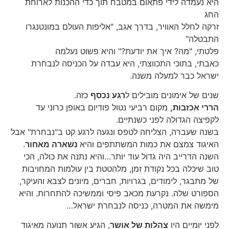
היא נעמדה לידי פתאום במטבח תוך כדי ההכנות לארוחת
החג
זרקה לחלל האוויר, בדרך אגב, "אליפות העולם במונטנגרו
התבטלה"
פלטתי, "מה? איך את יודעת?" והיא פשוט נעלמה
כאבתי, בתוכי התכווצתי, היא עבדה על הכניסה לנבחרת
ישראל כבר למעלה משנה.
שנים של אימונים מובילים ל
רגע נכסף
כזה.
הררי אכזבות,
מקום רביעי נטול פודיום באופן כרוני עד
לקפיצה הגדולה לפני כשנתיים.
בשנה שעברה, הצליחה לטפס ונגעה לרגע קט ב"נבחרת" אבל
האיגוד צמצם את כמות המשתתפים והיא
נשארה מאחור
.
השנה הדרייב היה גדול עוד יותר…והיא נתנה את כולה, הכי
טוב שיכלה בכל נקודת זמן, מלהטטת בין עולמות המחויבות
של מתבגר, לימודים, בגרויות, חברים, מיונים לצבא והעיקר,
הספורט שלה. נקרעת מכאב פיסי וממשיכה להתחרות. והיא
מימשה את המטרה, כניסה לנבחרת ישראל…
לפני יומיים היו
צהלות של אושר
, הגיע אשור תנועה מאיגוד