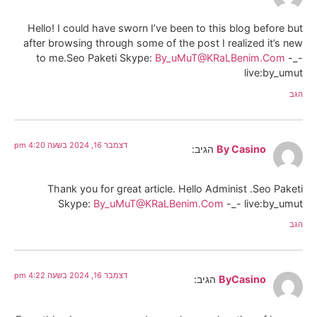
Hello! I could have sworn I’ve been to this blog before but
after browsing through some of the post I realized it’s new
to me.Seo Paketi Skype:
By_uMuT@KRaLBenim.Com
-_-
live:by_umut
הגב
דצמבר 16, 2024 בשעה 4:20 pm
By Casino
הגיב:
Thank you for great article. Hello Administ .Seo Paketi
Skype:
By_uMuT@KRaLBenim.Com
-_- live:by_umut
הגב
דצמבר 16, 2024 בשעה 4:22 pm
ByCasino
הגיב: