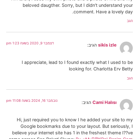
beloved daugther. Sorry, but I didn't understand your
comment. Have a lovely day.
הגב
דצמבר 9, 2020 בשעה 1:23 pm
sikis izle
הגיב:
I appreciate, lead to I found exactly what I used to be
looking for. Charlotta Erv Betty
הגב
נובמבר 16, 2024 בשעה 11:08 pm
Cami Halısı
הגיב:
Hi, just required you to know I he added your site to my
Google bookmarks due to your layout. But seriously, I
believe your internet site has 1 in the freshest theme I??ve