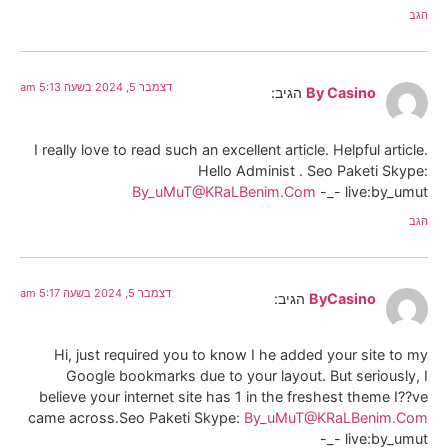
הגב
דצמבר 5, 2024 בשעה 5:13 am
By Casino
הגיב:
I really love to read such an excellent article. Helpful article.
Hello Administ . Seo Paketi Skype:
By_uMuT@KRaLBenim.Com
-_- live:by_umut
הגב
דצמבר 5, 2024 בשעה 5:17 am
ByCasino
הגיב:
Hi, just required you to know I he added your site to my
Google bookmarks due to your layout. But seriously, I
believe your internet site has 1 in the freshest theme I??ve
came across.Seo Paketi Skype:
By_uMuT@KRaLBenim.Com
-_- live:by_umut