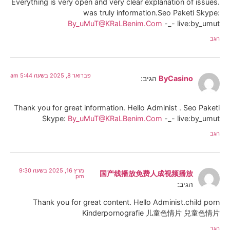
Everything is very open and very clear explanation of issues.
was truly information.Seo Paketi Skype:
By_uMuT@KRaLBenim.Com
-_- live:by_umut
הגב
פברואר 8, 2025 בשעה 5:44 am
ByCasino
הגיב:
Thank you for great information. Hello Administ . Seo Paketi
Skype:
By_uMuT@KRaLBenim.Com
-_- live:by_umut
הגב
מרץ 16, 2025 בשעה 9:30
国产线播放免费人成视频播放
pm
הגיב:
Thank you for great content. Hello Administ.child porn
Kinderpornografie 儿童色情片 兒童色情片
הגב