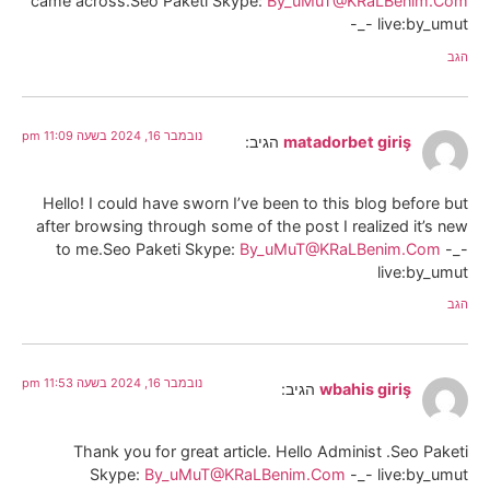
came across.Seo Paketi Skype:
By_uMuT@KRaLBenim.Com
-_- live:by_umut
הגב
נובמבר 16, 2024 בשעה 11:09 pm
matadorbet giriş
הגיב:
Hello! I could have sworn I’ve been to this blog before but
after browsing through some of the post I realized it’s new
to me.Seo Paketi Skype:
By_uMuT@KRaLBenim.Com
-_-
live:by_umut
הגב
נובמבר 16, 2024 בשעה 11:53 pm
wbahis giriş
הגיב:
Thank you for great article. Hello Administ .Seo Paketi
Skype:
By_uMuT@KRaLBenim.Com
-_- live:by_umut