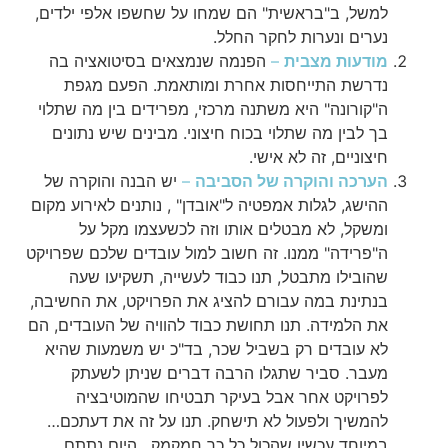
למשל, ב"בראשית" הם שמחו על שחשפו אלפי ילדים,
נערים ונערות לחקר החלל.
מודעות מצבית
–
הפנמה שנמצאים בסיטואציה בה
נדרשת התייחסות אחרת ומותאמת. הפעם מגפת
ה"קורונה" היא משתנה מרכזי, מפרידים בין מה שתלוי
בך לבין מה שתלוי בכוח חיצוני. מבינים שיש נתונים
חיצוניים, זה לא אישי.
הערכה והוקרה של הסביבה
–
יש הבנה והוקרה של
ההישג, לגלות אמפטיה ל"אובדן" , נותנים לאירוע מקום
ומשקל, לא מבטלים אותו וזה לכשעצמו מקל על
ה"פרידה" ממנו. זה חשוב למול עובדים שלכם שפרויקט
שהובילו מתבטל, תנו כבוד לעשייה, תשקיעו שעה
בנתינת במה עבורם להציג את הפרויקט, את החשיבה,
את הלמידה. תנו תחושת כבוד להוויה של העובדים, הם
לא עובדים רק בשביל שכר, בד"כ יש משמעות שהיא
מעבר. סביר שתגלו הרבה דברים שניתן לשעתק
לפרויקט אחר אבל בעיקר תבטיחו שהמוטיבציה
להמשיך ולפעול לא תישחק. תנו על זה את דעתכם…
במיוחד עכשיו שהכול כל כך חמקמק , היום נתתם