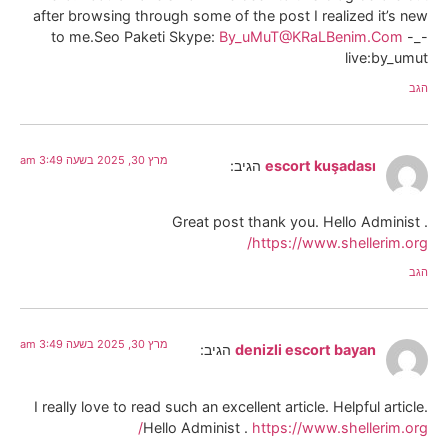
after browsing through some of the post I realized it’s new
to me.Seo Paketi Skype:
By_uMuT@KRaLBenim.Com
-_-
live:by_umut
הגב
מרץ 30, 2025 בשעה 3:49 am
escort kuşadası
הגיב:
Great post thank you. Hello Administ .
https://www.shellerim.org/
הגב
מרץ 30, 2025 בשעה 3:49 am
denizli escort bayan
הגיב:
I really love to read such an excellent article. Helpful article.
Hello Administ .
https://www.shellerim.org/