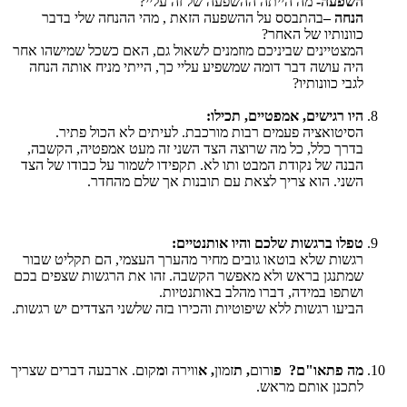
השפעה-
מה הייתה ההשפעה של זה עליי?
הנחה –
בהתבסס על ההשפעה הזאת , מהי ההנחה שלי בדבר
כוונותיו של האחר?
המצטיינים שביניכם מוזמנים לשאול גם, האם כשכל שמישהו אחר
היה עושה דבר דומה שמשפיע עליי כך, הייתי מניח אותה הנחה
לגבי כוונותיו?
היו רגישים, אמפטיים, תכילו:
הסיטואציה פעמים רבות מורכבת. לעיתים לא הכול פתיר.
בדרך כלל, כל מה שרוצה הצד השני זה מעט אמפטיה, הקשבה,
הבנה של נקודת המבט ותו לא. תקפידו לשמור על כבודו של הצד
השני. הוא צריך לצאת עם תובנות אך שלם מהחדר.
טפלו ברגשות שלכם והיו אותנטיים:
רגשות שלא בוטאו גובים מחיר מהערך העצמי, הם תקליט שבור
שמתנגן בראש ולא מאפשר הקשבה. זהו את הרגשות שצפים בכם
ושתפו במידה, דברו מהלב באותנטיות.
הביעו רגשות ללא שיפוטיות והכירו בזה שלשני הצדדים יש רגשות.
מה פתאו"ם? פ
ורום
, ת
זמון
, א
ווירה
ו
מ
קום. ארבעה דברים שצריך
לתכנן אותם מראש.