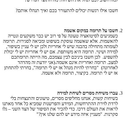
חשבו אילו רגשות יכולים להתעורר בכם ואיך תנהלו אותם?
חשבו על תרומה במקום אשמה
כשמגיעים לסיטואציה טעונה על פי רוב יש כבר משקעים ונטייה
להאשמות. אלא שאשמה עוסקת בשיפוט ומביאה לסגירות. תרומה
לעומתה מתחילה בהבנה שיש לי אחריות ולכן יש לי עניין בשיפור,
למידה ושינוי. תרומה היא משותפת. אם יש לי אחריות יש לי יכולת
להשפיע. לכן חשבו ביניכם לבין עצמכם, מה הייתה תרומתכם
למצב. תרומה ואחריות אינם אשמה.(אני יודעת זה מהדהד
לאחרונה) "בחרתי להיות מנהל אז יש לי תרומה", בחרתי להתחתן
אז יש לי תרומה. בקיצור, תרומה ולא אשמה.
עברו משיחת מסרים לשיחת למידה
בשיחות קשות, אנחנו מחליפים מסרים, טיעונים והתנצחות בלי
לרדת לזירת ההתרחשות, המידע והפרשנות שמביא כל אחד מאתנו
לראות את העולם דרכו.
כדי להכיר את הסיפור של הצד השני – גלו
סקרנות. "מעניין איזה מידע יש להם שלנו אין?"