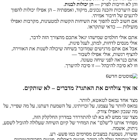
והן לא חייבות לפרק —
הן יכולות לבנות
.
עם היערכות והכנה נכונים, מיקוד, ואמפתיה – הן אפילו יכולות להפוך
לרגעים של חיבור אמיתי.
אם חשוב לכם להפוך את השיחות הקשות למטעינות, מקרבות ואפילו
מועילות — כדאי שתקראו.
אתם אולי חולמים שמישהו יגאל אתכם מהצורך הזה לדבר,
אולי מנסים לדחות, למתן, לעגל פינות,
אבל אם אתם מרגישים שמדובר בשיחה שיכולה לשנות את האווירה,
להציף רגשות, אולי אפילו לשבור —
אתם כנראה לפני שיחה טעונה.
וזו לא סיבה להיבהל — זו סיבה להיערך.
אז איך צולחים את האתגר? מדברים – לא שותקים.
מצד אחד נמאס לטאטא, לוותר.
נמאס לוותר על עצמנו, על זכויותינו, על השמעת דעתנו, על מה שפייר, על
מה שנכון ואפילו צודק.
מצד שני ממש לא בא לנו להתדרדר במדרון החלקלק הזה,
מפחיד אותנו ל"שלם" את המחיר של קיום השיחה שעלולה להוביל לשסע,
ניתוק, אשמה.
ופשרה, נשמעת במצבים מסוימים כמו פשע- רע.
אבל שתיקה עולה לנו ביוקר. פוגעת באקלים, פוגעת בפרודוקטיביות,