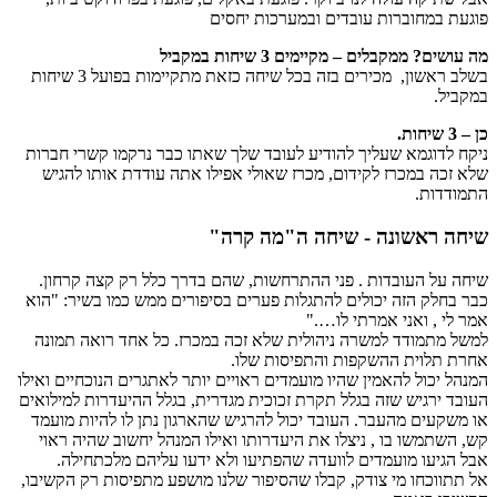
פוגעת במחוברות עובדים ובמערכות יחסים
מה עושים? ממקבלים – מקיימים 3 שיחות במקביל
בשלב ראשון, מכירים בזה בכל שיחה כזאת מתקיימות בפועל 3 שיחות
במקביל.
כן – 3 שיחות.
ניקח לדוגמא שעליך להודיע לעובד שלך שאתו כבר נרקמו קשרי חברות
שלא זכה במכרז לקידום, מכרז שאולי אפילו אתה עודדת אותו להגיש
התמודדות.
שיחה ראשונה - שיחה ה"מה קרה"
שיחה על העובדות . פני ההתרחשות, שהם בדרך כלל רק קצה קרחון.
כבר בחלק הזה יכולים להתגלות פערים בסיפורים ממש כמו בשיר: "הוא
אמר לי , ואני אמרתי לו…."
למשל מתמודד למשרה ניהולית שלא זכה במכרז. כל אחד רואה תמונה
אחרת תלוית ההשקפות והתפיסות שלו.
המנהל יכול להאמין שהיו מועמדים ראויים יותר לאתגרים הנוכחיים ואילו
העובד ירגיש שזה בגלל תקרת זכוכית מגדרית, בגלל ההיעדרות למילואים
או משקעים מהעבר. העובד יכול להרגיש שהארגון נתן לו להיות מועמד
קש, השתמשו בו , ניצלו את היעדרותו ואילו המנהל יחשוב שהיה ראוי
אבל הגיעו מועמדים לוועדה שהפתיעו ולא ידעו עליהם מלכתחילה.
אל תתווכחו מי צודק, קבלו שהסיפור שלנו מושפע מתפיסות רק הקשיבו,