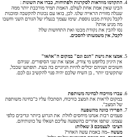
התקדמו מוודאות לסקרנות ולפתיחות
,
כבדו את השונות
:
הבינו שאין אמת אחת לעולם. האמת תמיד מורכבת יותר ממה
שנגלה מזווית הראייה שלנו. לכן, בואו עם נכונות להקשבה ומוכנות
לקבל נקודת מבט נוספת. שימו עצמך בנעליו של הגורם השני וחשבו
מה מניע אותו?
נסו להבין את נקודת מבטו ואת התחושות שלו?
לקבל, אין משמעותו להסכים.
אמצו את גישת "הגם וגם" במקום ה"או/או"
אין היגיון בלחפש מי צודק, אמצו את שני הסיפורים. שניהם
חשובים ושניהם יכולים להיות הגיוניים בה בעת. תופתעו שככל,
שתקשיבו יותר , בן השיח שלכם יהיה פנוי להקשיב גם לכם.
עברו מוויכוח לבחינה משותפת
במקום לראות את המצב כוויכוח, הסתכלו עליו כ"בחינה משותפת
של המצב".
הפרידו כוונה מהשפעה
פעמים רבות אנחנו מיחסים לזולת את הגרוע ביותר ונדיבים כלפי
עצמנו. שתפו אחרים בהשפעה עליכם ושאלו על כוונותיהם.
הציבו לעצמכם 3 שאלות:
מעשה –
מה באמת עשה האחר?