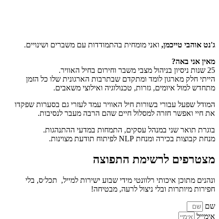
ג'נט אוהבי טייכמן,
ואני מומחית בהתמודדות עם משברים ושינויים.
מאין אני באה?
25 שנות ניסיון בניהול מצבי משבר וחירום בחיל האוויר.
הייתי חלק מארגון לומד ומתקדם שבתרבות הארגונית שלו כל הזמן
מתחדש למול איומים, גזרות, טכנולוגיה ואילוצי משאבים.
המודל שפעל עבורי בשורות חיל האוויר עמד לעזרי גם בסערות שפקדו
את חיי ואפשר חזרה למסלול חיים שהם הרבה מעבר לנסיבות.
בוגרת תואר שני במנהל עסקים, התמחות במדעי ההתנהגות.
מנחת קבוצות בכירה ומנחת NLP לפיתוח תודעת מצוינות.
מצטרפים לרשימת התפוצה
ונהנים מתוכן איכותי רלוונטי מידי שבוע ישירות למייל, תכל׳ס, בלי
חפירות מיותרות ובלי ניצול לרעה, מבטיחה!
שם
אימייל