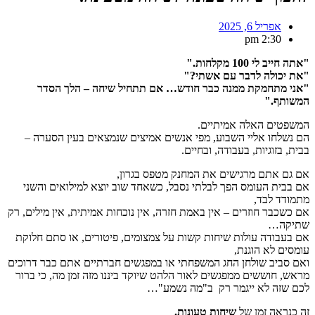
אפריל 6, 2025
2:30 pm
"אתה חייב לי 100 מקלחות
."
"
את יכולה לדבר עם אשתי
?"
"
אני מתחמקת ממנה כבר חודש… אם תתחיל שיחה – הלך הסדר
המשותף
."
המשפטים האלה אמיתיים.
הם נשלחו אליי השבוע, מפי אנשים אמיצים שנמצאים בעין הסערה –
בבית, בזוגיות, בעבודה, ובחיים.
אם גם אתם מרגישים את המחנק מטפס בגרון,
אם בבית העומס הפך לבלתי נסבל, כשאחד שוב יוצא למילואים והשני
מתמודד לבד,
אם כשכבר חוזרים – אין באמת חזרה, אין נוכחות אמיתית, אין מילים, רק
שתיקה…
אם בעבודה עולות שיחות קשות על צמצומים, פיטורים, או סתם חלוקת
עומסים לא הוגנת,
ואם סביב שולחן החג המשפחתי או במפגשים חברתיים אתם כבר דרוכים
מראש, חוששים ממפגשים לאור הלהט שיוקד ביננו מזה זמן מה, כי ברור
לכם שזה לא ייגמר רק ב"מה נשמע"…
זה כנראה זמן של
שיחות טעונות
.