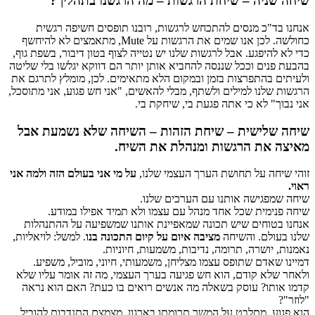
שיחה שניה – שיחת הרגשות – מה הרגשנו בתהליך?
אנחנו בד"כ מנסים להתכחש לרגשות, רובנו תופסים חשיפה רגשית
כחולשה. לכן אנו שמים את הרגשות על Mute, מתאמצים לא להיחשף
כדי לא להיפגע. אבל לרגשות שלנו יש נטייה לצוף בטון דיבור, בשפת גוף,
בהבעת פנים וככל שננסה להחביא אותן יותר הם דווקא יגלשו בלי שליטה
ולעיתים בהתפרצות בזמן ובמקום הלא מתאימים. לכן, מומלץ לתרגם את
הרגשות שלנו למילים ולשתף, מבלי להאשים, "אני חש פגוע, אני מתוסכל,
אני נבוך" לא כי אתה פגעת בי, שיחקת בי.
שיחה שלישית – שיחת הזהות – השיחה שלא נשמעת אבל
מאיצה את הרגשות ומנהלת את השיח.
זוהי שיחה על תחושת הערך העצמי שלנו,
על מי אני בעולם הזה ולמה אני
ראוי.
שיחה שמפגישה אותנו עם הערכים שלנו.
שיחה פנימית שכל אחד מנהל עם עצמו ולא תמיד אפילו במודע.
אנחנו בטוחים שיש תכונה שמאפיינת אותנו שמשפיעה על ההתנהלות
שלנו בעולם. והשיחה
מציבה איום על קיום התכונה בנו
. למשל: לויאליות,
נאמנות, יושרה, תרומה, נדיבות, משמעות, חיוניות.
דמיינו שאדם שתופס עצמו מצליחן, משמעותי, חיוני, מוביל, משפיע.
ולאחר שלא קודם, הוא חש פגיעה בערך העצמי, מה זה אומר עליו שלא
קדמו אותו? עוסק בשאלה מה אנשים רואים בו כעת? האם הוא נראה
"לוזר"?
הוא פגוע, מתלבט על המשך תרומתו בארגון, מצמצם התנדבות להוביל