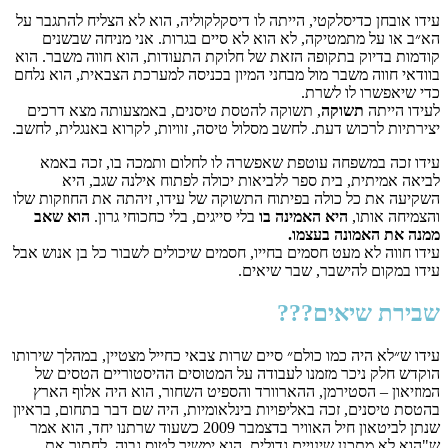
עידו אובחן כדיסלקטי, הייתה לו דיסקלקוליה, הוא לא הצליח להתגבר על
הא״ב או על מתמטיקה, לא הוא לא סיים בגרות. אני מניחה שבשנים
קודמות בדיוק בתקופה הזאת של חלוקת התעודות, הוא חווה משבר. הוא
בוודאי חווה משבר מול מבחני המיון בכניסה למערכת הצבאית, הוא נלחם
כדי שיאפשרו לו לשרת.
לעידו הייתה
תשוקה
, תשוקה להטסת טיסנים, באמצעותה מצא דרכים
יצירתיות לרכוש דעת. לחשב מסלול טיסה, זוויות, לקרוא באנגלית, לחשב.
עידו זכה במשפחה עוטפת שאפשרה לו לחלום ותמכה בו, זכה באמא
לביאה אמיתית, בית ספר ללביאות יכולה לפתוח אילנה שגב, היא
השקיעה את כל כולה בפיתוח התשוקה של עידו, זיהתה את החוזקות שלו
והצמיחה אותו,
היא האמינה בו
בלי סייגים, בלי כחכוחי גרון.
הוא שאב
ממנה את האמונה בעצמו.
עידו חווה לא מעט חסמים בחייו, חסמים שיכולים לשבור כל בן אנוש אבל
עידו במקום להישבר, שבר שיאים.
שבירת שיאים???
עידו ש״לא היה כמו כולם״ סיים שרות צבאי כחייל מצטיין, במהלך שירותו
הוקדש חלק ניכר מזמנו לעבודה על המטוסים ההיסטוריים הטסים של
המוזיאון – הסטירמן, ההארוורד והספיט השחור, הוא היה אלוף הארץ
בהטסת טיסנים, זכה באליפויות בינלאומיות, היה שם דבר בתחום, בראיון
שנתן לביטאון חיל האוויר בדצמבר 2009 כשעוד שרתנו יחד, הוא אמר
ש"הוא לא מתכנן שינויים גדולים, הוא ימשיך לטוס גבוה, לחתוך את