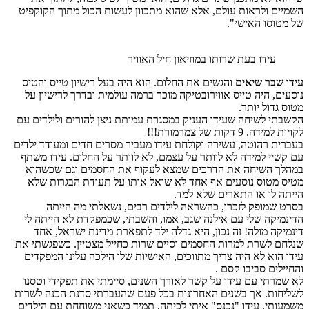
השמיים ולראות עולם, אלא שהוא מתכוון לעשות הכול מתוך הקוקפיט
של מטוסו האישי".
עידו בעת שרותו במוזיאון חיל האוויר
עידו שבר שיאים
והגשים את החלום. הוא היה בעל רישיון טייס והטיס
נוסעים, היה טייס אווירובטיקה מוכר ברמה עולמית ובדרך לרישיון על
מטוס גדול יותר.
הקשבתי לשיחה שעידו העניק במסגרת עמותת ניצן להורים ולילדים עם
לקויות למידה. 9 דקות של צמרמורת!!!
בעברית רהוטה, עשירה וקולחת עידו מעביר מסרים חדים ומעודד ילדים
עם קשיי למידה לא לוותר על עצמם, לא לוותר על החלום. עידו משתף
במהלך השיחה את הדרכים שמצא לעקוף את החסמים וגם שכשהוא
מטיס מטוס נוסעים אף אחד לא שואל אותו על תעודת הבגרות שלא
הייתה לו או התארים שלא למד.
בסרט שמופק לזכרו, כהשראה לילדים רבים, נשאלתי מה הייתה
הדינמיקה שלי עם אילנה שגב, אמו, והשבתי, שכמפקדת לא הייתה לי
דינמיקה מולה! זה נכון, היא גדלה ילד לתפארת מדינת ישראל, אחד
שנלחם לשרת למרות החסמים וסיים שרות כחייל מצטיין. כשפגשתי את
עידו הוא לא היה צריך מתווכים, האישיות שלו הילכה עלינו המפקדים
והחיילים סביבו קסם .
לא שמרתי עם עידו על קשר לאורך השנים, סיימתי את תפקידי וטסנו
לשליחות. אך בשנים האחרונות בכל פעם שהעברתי סדנת הכנה לשרות
משמעותי, עידו "נכנס" איתי לכיתה, תמיד כשאני משוחחת עם הילדים