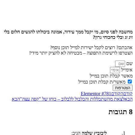
מחשבה לפני סיום, מי יקבל ממך עידוד, אמונה ביכולתו להגשים חלום בלי
זיג זג ובלי כחכוחי גרון?
אהבתם? רוצים לקבל ישירות למייל תוכן נוסף?
הצטרפו לרשימת התפוצה – מבטיחה לא להציק יותר מידי!
שם
אימייל
מאשר קבלת תוכן במייל
מאשר/ת קבלת תוכן במייל
הצטרפות
קודם
הקודם
Elementor #781
הבא
לצאת מהשתבללות והבלבול ללבלוב – כוחו של "קפה עצה"
הבא
8 תגובות
ליבוביץ שלמה
הגיב: