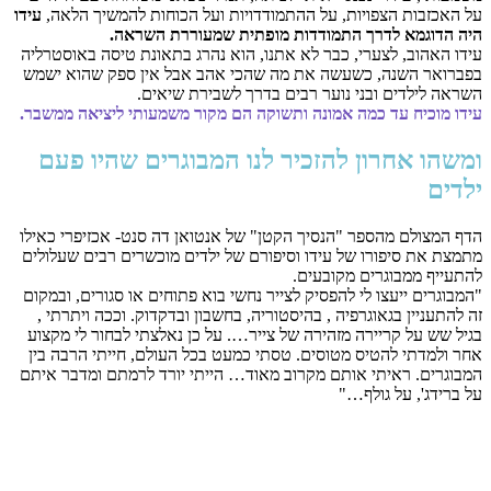
על האכזבות הצפויות, על ההתמודדויות ועל הכוחות להמשיך הלאה,
עידו
היה הדוגמא לדרך התמודדות מופתית שמעוררת השראה.
עידו האהוב, לצערי, כבר לא אתנו, הוא נהרג בתאונת טיסה באוסטרליה
בפברואר השנה, כשעשה את מה שהכי אהב אבל אין ספק שהוא ישמש
השראה לילדים ובני נוער רבים בדרך לשבירת שיאים.
עידו מוכיח עד כמה אמונה ותשוקה
הם מ
קור משמעותי ליציאה ממשבר.
ומשהו אחרון להזכיר לנו המבוגרים שהיו פעם
ילדים
הדף המצולם מהספר "הנסיך הקטן" של אנטואן דה סנט- אכזיפרי כאילו
מתמצת את סיפורו של עידו וסיפורם של ילדים מוכשרים רבים שעלולים
להתעייף ממבוגרים מקובעים.
"המבוגרים ייעצו לי להפסיק לצייר נחשי בוא פתוחים או סגורים, ובמקום
זה להתעניין בגאוגרפיה , בהיסטוריה, בחשבון ובדקדוק. וככה ויתרתי ,
בגיל שש על קריירה מזהירה של צייר…. על כן נאלצתי לבחור לי מקצוע
אחר ולמדתי להטיס מטוסים. טסתי כמעט בכל העולם, חייתי הרבה בין
המבוגרים. ראיתי אותם מקרוב מאוד… הייתי יורד לרמתם ומדבר איתם
על ברידג', על גולף…"