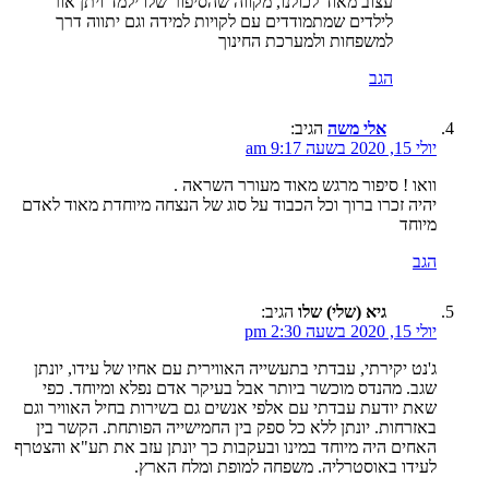
עצוב מאוד לכולנו, מקווה שהסיפור שלו ילמד ויתן אור
לילדים שמתמודדים עם לקויות למידה וגם יתווה דרך
למשפחות ולמערכת החינוך
הגב
אלי משה
הגיב:
יולי 15, 2020 בשעה 9:17 am
וואו ! סיפור מרגש מאוד מעורר השראה .
יהיה זכרו ברוך וכל הכבוד על סוג של הנצחה מיוחדת מאוד לאדם
מיוחד
הגב
גיא (שלי) שלו
הגיב:
יולי 15, 2020 בשעה 2:30 pm
ג'נט יקירתי, עבדתי בתעשייה האווירית עם אחיו של עידו, יונתן
שגב. מהנדס מוכשר ביותר אבל בעיקר אדם נפלא ומיוחד. כפי
שאת יודעת עבדתי עם אלפי אנשים גם בשירות בחיל האוויר וגם
באזרחות. יונתן ללא כל ספק בין החמישייה הפותחת. הקשר בין
האחים היה מיוחד במינו ובעקבות כך יונתן עזב את תע"א והצטרף
לעידו באוסטרליה. משפחה למופת ומלח הארץ.