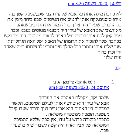
יולי 14, 2020 בשעה 3:26 pm
לא כתבת מילה אחת על אבא של עידו צבי שגב,שמגיל קטן בנה
איתו טיסנים,לקח אותו להטיס את הטיסנים שבנו ביחד,מימן את
כל הדברים שעידו היה צריך כדי ללמוד את התחביב שאהב
מאוד.צבי שגב האבא של עידו היה מכונאי מטוסים בצבא וכבר
מגיל קטן לקח אותו לבסיס חיל האויר לראות מטוסים.היה מתבקש
בכתבה שלך להזכיר את תרומתו של האבא ושל האח הגדול יונתן
שגב שליוו אותו ותמכו בכל מהלך חייו ותרמו להצלחתו במה שאהב.
יהי זכרו ברוך
עידו שלנו
הגב
ג׳נט אוהבי-טייכמן
הגיב:
אוגוסט 24, 2020 בשעה 8:00 am
שלמה יקר, מקבלת באהבה את הערתך.
אבא של עידו הוא שחשף אותו לעולם הטיסנים, הקשר
המדהים בין האחים הוא אכן נדיר בנוף וברור שעדו קיבל
מעטפת תומכת ממשפחה מופלאה .
כתבתי בקצרה בדגש על עדו, אין ספק שללא התמיכה
המופלאה של אביו ואחיו היה קשה לשבור שיאים שעדו
שבר.