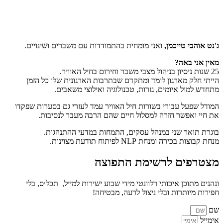
ג'נט אוהבי טייכמן,
ואני מומחית בהתמודדות עם משברים ושינויים.
מאין אני באה?
25 שנות ניסיון בניהול מצבי משבר וחירום בחיל האוויר.
הייתי חלק מארגון לומד ומתקדם שבתרבות הארגונית שלו כל הזמן
מתחדש למול איומים, גזרות, טכנולוגיה ואילוצי משאבים.
המודל שפעל עבורי בשורות חיל האוויר עמד לעזרי גם בסערות שפקדו
את חיי ואפשר חזרה למסלול חיים שהם הרבה מעבר לנסיבות.
בוגרת תואר שני במנהל עסקים, התמחות במדעי ההתנהגות.
מנחת קבוצות בכירה ומנחת NLP לפיתוח תודעת מצוינות.
מצטרפים לרשימת התפוצה
ונהנים מתוכן איכותי רלוונטי מידי שבוע ישירות למייל, תכל׳ס, בלי
חפירות מיותרות ובלי ניצול לרעה, מבטיחה!
שם
אימייל